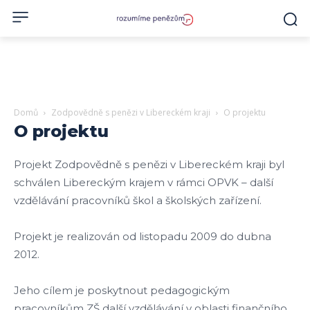
Domů
Zodpovědně s penězi v Libereckém kraji
O projektu
O projektu
Projekt Zodpovědně s penězi v Libereckém kraji byl
schválen Libereckým krajem v rámci OPVK – další
vzdělávání pracovníků škol a školských zařízení.
Projekt je realizován od listopadu 2009 do dubna
2012.
Jeho cílem je poskytnout pedagogickým
pracovníkům ZŠ další vzdělávání v oblasti finančního