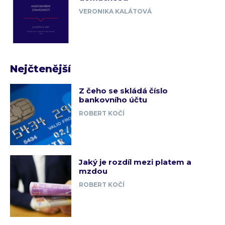
VERONIKA KALÁTOVÁ
Nejčtenější
Z čeho se skládá číslo
bankovního účtu
ROBERT KOČÍ
Jaký je rozdíl mezi platem a
mzdou
ROBERT KOČÍ