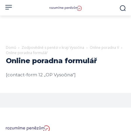
Domů
Zodpovědně s penězi v kraji Vysočina
Online poradna V
Online poradna formulář
Online poradna formulář
[contact-form 12 „OP Vysočina“]