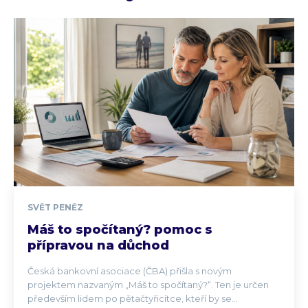
SVĚT PENĚZ
Máš to spočítaný? pomoc s
přípravou na důchod
Česká bankovní asociace (ČBA) přišla s novým
projektem nazvaným „Máš to spočítaný?“. Ten je určen
především lidem po pětačtyřicítce, kteří by se...