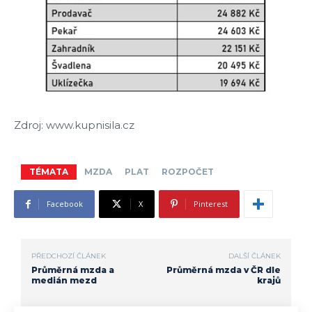
Zdroj: www.kupnisila.cz
TÉMATA
MZDA
PLAT
ROZPOČET
Facebook
X
Pinterest
PŘEDCHOZÍ ČLÁNEK
DALŠÍ ČLÁNEK
Průměrná mzda a
Průměrná mzda v ČR dle
medián mezd
krajů