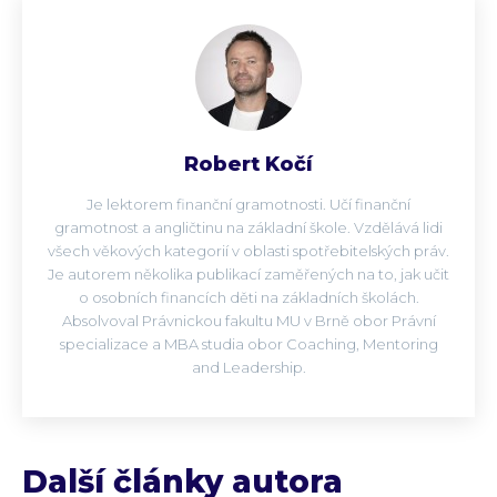
Robert Kočí
Je lektorem finanční gramotnosti. Učí finanční
gramotnost a angličtinu na základní škole. Vzdělává lidi
všech věkových kategorií v oblasti spotřebitelských práv.
Je autorem několika publikací zaměřených na to, jak učit
o osobních financích děti na základních školách.
Absolvoval Právnickou fakultu MU v Brně obor Právní
specializace a MBA studia obor Coaching, Mentoring
and Leadership.
Další články autora