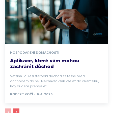
HOSPODAŘENÍ DOMÁCNOSTI
Aplikace, které vám mohou
zachránit důchod
Většina lidí řeší starobní důchod až těsně před
odchodem do něj. Nechávat však vše až do okamžiku,
kdy budete přemýšlet...
ROBERT KOČÍ
-
6. 4. 2026