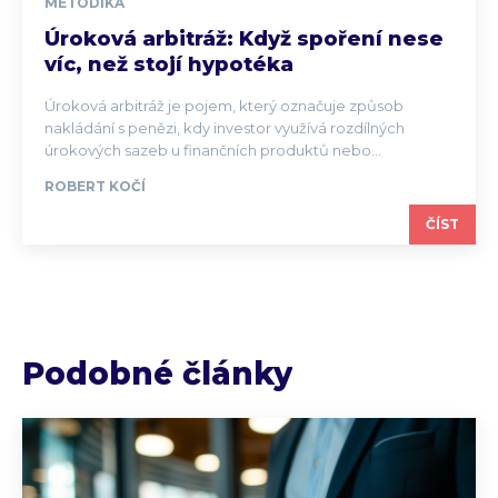
METODIKA
Úroková arbitráž: Když spoření nese
víc, než stojí hypotéka
Úroková arbitráž je pojem, který označuje způsob
nakládání s penězi, kdy investor využívá rozdílných
úrokových sazeb u finančních produktů nebo...
ROBERT KOČÍ
ČÍST
Podobné články