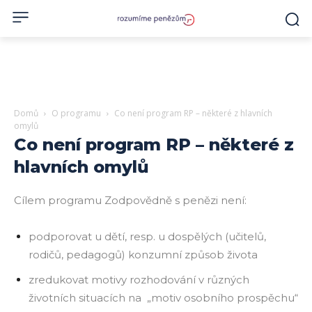
Domů
O programu
Co není program RP – některé z hlavních
omylů
Co není program RP – některé z
hlavních omylů
Cílem programu Zodpovědně s penězi není:
podporovat u dětí, resp. u dospělých (učitelů,
rodičů, pedagogů) konzumní způsob života
zredukovat motivy rozhodování v různých
životních situacích na „motiv osobního prospěchu“