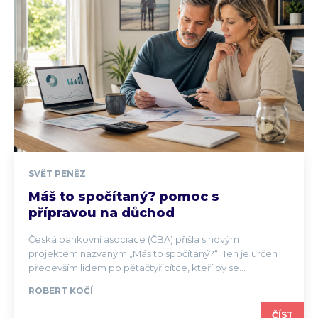
SVĚT PENĚZ
Máš to spočítaný? pomoc s
přípravou na důchod
Česká bankovní asociace (ČBA) přišla s novým
projektem nazvaným „Máš to spočítaný?“. Ten je určen
především lidem po pětačtyřicítce, kteří by se...
ROBERT KOČÍ
ČÍST