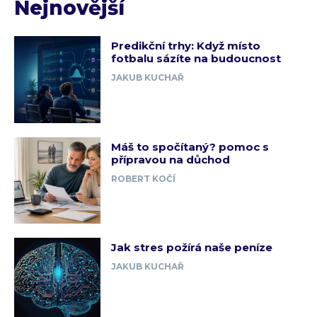
Nejnovější
Predikční trhy: Když místo
fotbalu sázíte na budoucnost
JAKUB KUCHAŘ
Máš to spočítaný? pomoc s
přípravou na důchod
ROBERT KOČÍ
Jak stres požírá naše peníze
JAKUB KUCHAŘ