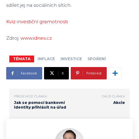
sdílet jej na sociálních sítích.
Kvíz investiční gramotnosti
Zdroj:
www.idnes.cz
TÉMATA
INFLACE
INVESTICE
SPOŘENÍ
Facebook
X
Pinterest
PŘEDCHOZÍ ČLÁNEK
DALŠÍ ČLÁNEK
Jak se pomocí bankovní
Akcie
identity přihlásit na úřad