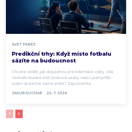
SVĚT PENĚZ
Predikční trhy: Když místo fotbalu
sázíte na budoucnost
Chcete vědět, jak dopadnou prezidentské volby, zda
centrální banka sníží úrokové sazby, nebo jestli příští
týden skutečně začne pršet? Zapomeňte...
JAKUB KUCHAŘ
-
24. 7. 2026