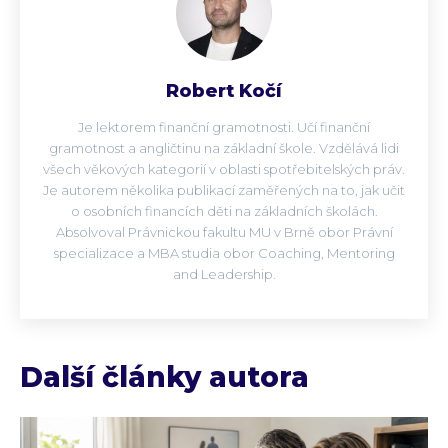
Robert Kočí
Je lektorem finanční gramotnosti. Učí finanční
gramotnost a angličtinu na základní škole. Vzdělává lidi
všech věkových kategorií v oblasti spotřebitelských práv.
Je autorem několika publikací zaměřených na to, jak učit
o osobních financích děti na základních školách.
Absolvoval Právnickou fakultu MU v Brně obor Právní
specializace a MBA studia obor Coaching, Mentoring
and Leadership.
Další články autora