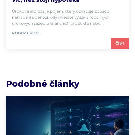
víc, než stojí hypotéka
Úroková arbitráž je pojem, který označuje způsob
nakládání s penězi, kdy investor využívá rozdílných
úrokových sazeb u finančních produktů nebo...
ROBERT KOČÍ
ČÍST
Podobné články