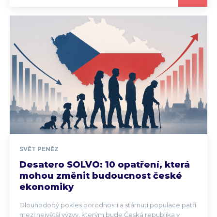
SVĚT PENĚZ
Desatero SOLVO: 10 opatření, která
mohou změnit budoucnost české
ekonomiky
Dlouhodobý pokles porodnosti a stárnutí populace patří
mezi největší výzvy, kterým bude Česká republika v