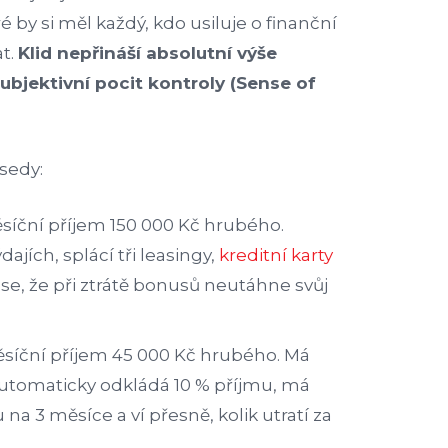
by si měl každý, kdo usiluje o finanční
at.
Klid nepřináší absolutní výše
subjektivní pocit kontroly (Sense of
sedy:
síční příjem 150 000 Kč hrubého.
jích, splácí tři leasingy,
kreditní karty
 se, že při ztrátě bonusů neutáhne svůj
síční příjem 45 000 Kč hrubého. Má
automaticky odkládá 10 % příjmu, má
na 3 měsíce a ví přesně, kolik utratí za