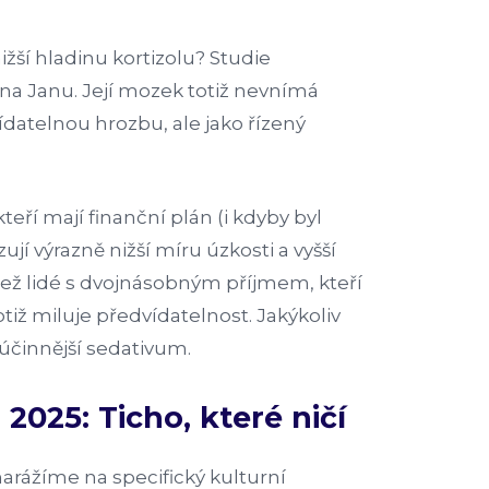
ižší hladinu kortizolu? Studie
na Janu. Její mozek totiž nevnímá
datelnou hrozbu, ale jako řízený
kteří mají finanční plán (i kdyby byl
jí výrazně nižší míru úzkosti a vyšší
než lidé s dvojnásobným příjmem, kteří
otiž miluje předvídatelnost. Jakýkoliv
účinnější sedativum.
 2025: Ticho, které ničí
arážíme na specifický kulturní