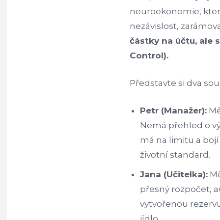
neuroekonomie, které 
nezávislost, zarámov
částky na účtu, ale 
Control).
Představte si dva sou
Petr (Manažer):
Mě
Nemá přehled o výda
má na limitu a bojí
životní standard.
Jana (Učitelka):
Mě
přesný rozpočet, 
vytvořenou rezervu 
jídlo.