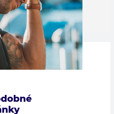
odobné
ánky