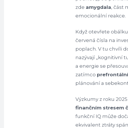
zde
amygdala
, část
emocionální reakce.
Když otevřete obálku
červená čísla na inve
poplach. V tu chvíli 
nazývají „kognitivní t
a energie se přesouva
zatímco
prefrontáln
plánování a sebekont
Výzkumy z roku 2025 p
finančním stresem č
funkční IQ může doča
ekvivalent ztráty spá