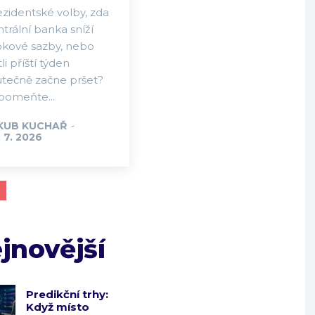
ezidentské volby, zda
trální banka sníží
okové sazby, nebo
tli příští týden
utečně začne pršet?
pomeňte...
KUB KUCHAŘ
-
 7. 2026
jnovější
Predikční trhy:
Když místo