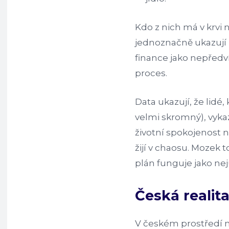
Kdo z nich má v krvi n
jednoznačně ukazují 
finance jako nepředví
proces.
Data ukazují, že lidé, 
velmi skromný), vykazu
životní spokojenost 
žijí v chaosu. Mozek t
plán funguje jako nej
Česká realita
V českém prostředí n