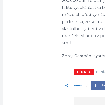
200.000 eur. To platí
takto vysoká částka b
měsících před vyhláš
podmínka, že se musí
vlastního bydlení, z 
manželství nebo z po
smrt.
Zdroj: Garanční syst
PENÍ
TÉMATA
Fa
Sdílet