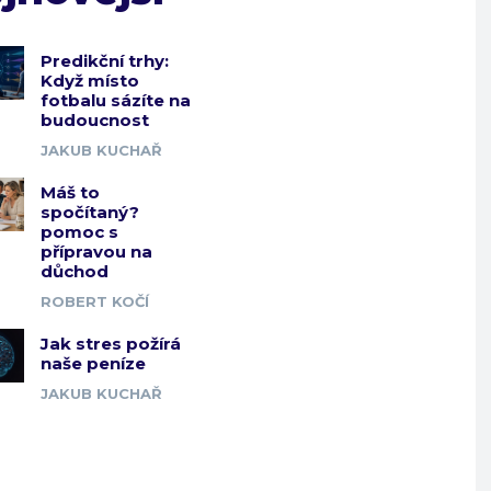
Predikční trhy:
Když místo
fotbalu sázíte na
budoucnost
JAKUB KUCHAŘ
Máš to
spočítaný?
pomoc s
přípravou na
důchod
ROBERT KOČÍ
Jak stres požírá
naše peníze
JAKUB KUCHAŘ