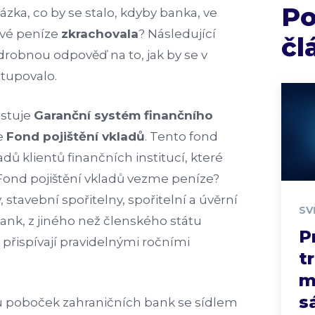
P
zka, co by se stalo, kdyby banka, ve
své peníze
zkrachovala
? Následující
čl
drobnou odpověď na to, jak by se v
tupovalo.
istuje
Garanční systém finančního
je
Fond pojištění vkladů
. Tento fond
dů klientů finančních institucí, které
 Fond pojištění vkladů vezme peníze?
stavební spořitelny, spořitelní a úvěrní
SV
ank, z jiného než členského státu
P
 přispívají pravidelnými ročními
t
m
s
 poboček zahraničních bank se sídlem