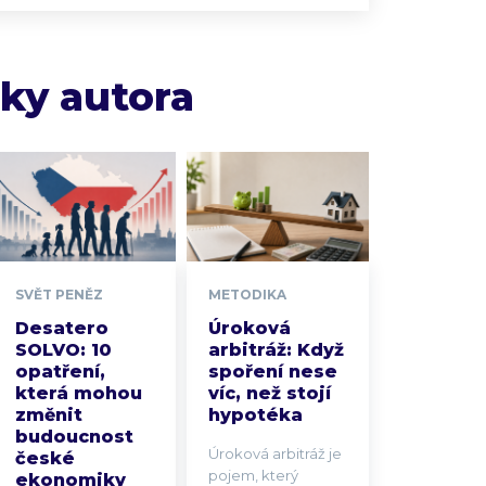
nky autora
SVĚT PENĚZ
METODIKA
Desatero
Úroková
SOLVO: 10
arbitráž: Když
opatření,
spoření nese
která mohou
víc, než stojí
změnit
hypotéka
budoucnost
Úroková arbitráž je
české
pojem, který
ekonomiky