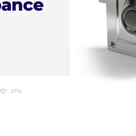
bance
2714