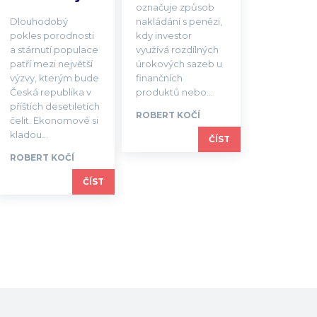
označuje způsob
Dlouhodobý
nakládání s penězi,
pokles porodnosti
kdy investor
a stárnutí populace
využívá rozdílných
patří mezi největší
úrokových sazeb u
výzvy, kterým bude
finančních
Česká republika v
produktů nebo...
příštích desetiletích
ROBERT KOČÍ
čelit. Ekonomové si
kladou...
ČÍST
ROBERT KOČÍ
ČÍST