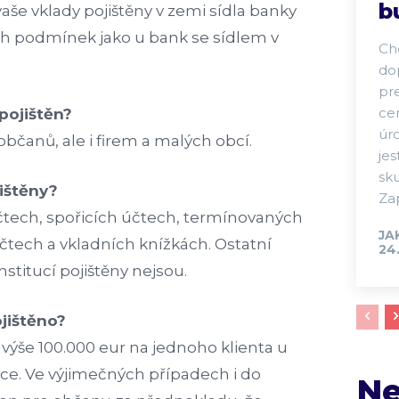
b
vaše vklady pojištěny v zemi sídla banky
ch podmínek jako u bank se sídlem v
Chc
do
pr
cen
pojištěn?
úr
občanů, ale i firem a malých obcí.
jes
sk
jištěny?
Za
tech, spořicích účtech, termínovaných
JA
čtech a vkladních knížkách. Ostatní
24.
nstitucí pojištěny nejsou.
jištěno?
 výše 100.000 eur na jednoho klienta u
uce. Ve výjimečných případech i do
Ne