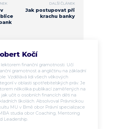
ÁNEK
DALŠÍ ČLÁNEK
 v
Jak postupovat při
blice
krachu banky
 bank
obert Kočí
 lektorem finanční gramotnosti. Učí
nanční gramotnost a angličtinu na základní
ole. Vzdělává lidi všech věkových
tegorií v oblasti spotřebitelských práv. Je
torem několika publikací zaměřených na
, jak učit o osobních financích děti na
kladních školách. Absolvoval Právnickou
kultu MU v Brně obor Právní specializace
MBA studia obor Coaching, Mentoring
d Leadership.