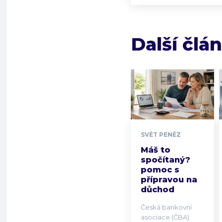
Další člá
SVĚT PENĚZ
Máš to
spočítaný?
pomoc s
přípravou na
důchod
Česká bankovní
asociace (ČBA)