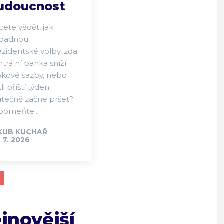
udoucnost
ete vědět, jak
padnou
ezidentské volby, zda
trální banka sníží
okové sazby, nebo
tli příští týden
utečně začne pršet?
pomeňte...
KUB KUCHAŘ
-
 7. 2026
jnovější