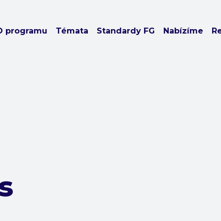
O programu
Témata
Standardy FG
Nabízíme
R
s