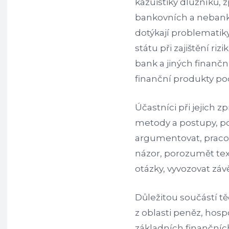
kazuistiky dlužníků, 
bankovních a nebank
dotýkají problematik
státu při zajištění riz
bank a jiných finanční
finanční produkty p
Účastníci při jejich z
metody a postupy, po
argumentovat, pracova
názor, porozumět text
otázky, vyvozovat závě
Důležitou součástí tě
z oblasti peněz, hos
základních finančních