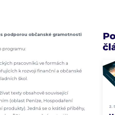
P
í s podporou občanské gramotnosti
čl
o programu:
ckých pracovníků ve formách a
jících k rozvoji finanční a občanské
ladních škol.
ívat texty obsahově související
ním (oblast Peníze, Hospodaření
2.
 produkty). Jedná se o krátké příběhy,