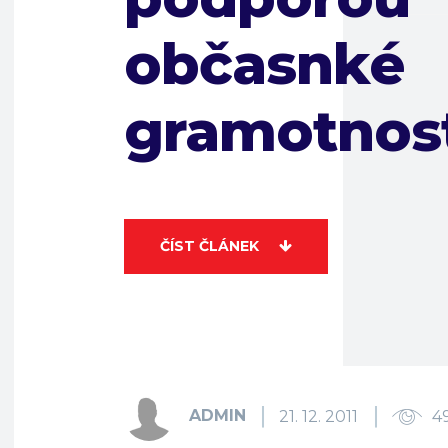
občasnké
gramotnos
ČÍST ČLÁNEK
ADMIN
21. 12. 2011
4