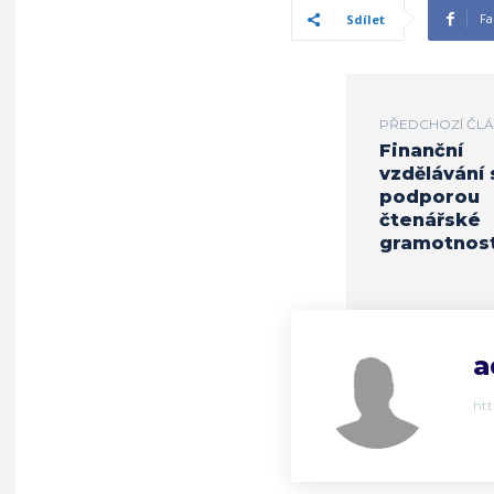
Fa
Sdílet
PŘEDCHOZÍ ČL
Finanční
vzdělávání 
podporou
čtenářské
gramotnost
a
ht