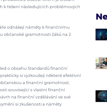
h k řešení následujících problémových
Ne
náře odnášejí náměty k finančnímu
u občanské gramotnosti žáků na 2.
ehled o obsahu Standardů finanční
rakticky si vyzkoušejí některé efektivní
občanskou a finanční gramotnost;
osti související s vlastní finanční
návrh na finanční vzdělávání ve své
 vymění si zkušenosti a náměty