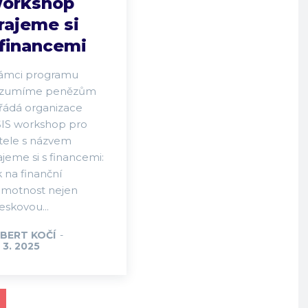
orkshop
rajeme si
 financemi
rámci programu
zumíme penězům
řádá organizace
SIS workshop pro
itele s názvem
jeme si s financemi:
 na finanční
amotnost nejen
eskovou...
BERT KOČÍ
-
 3. 2025