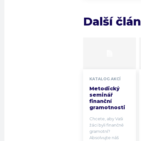
Další člá
KATALOG AKCÍ
Metodický
seminář
finanční
gramotnosti
Chcete, aby Vaši
žáci byli finančně
gramotní?
Absolvujte náš