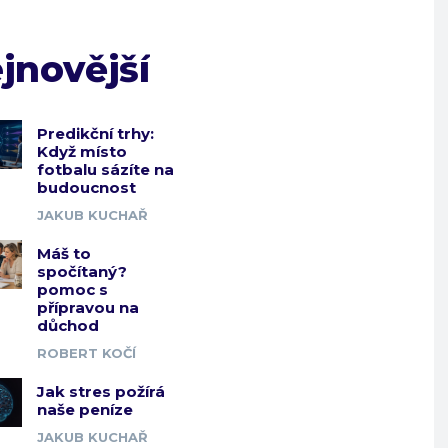
jnovější
Predikční trhy:
Když místo
fotbalu sázíte na
budoucnost
JAKUB KUCHAŘ
Máš to
spočítaný?
pomoc s
přípravou na
důchod
ROBERT KOČÍ
Jak stres požírá
naše peníze
JAKUB KUCHAŘ