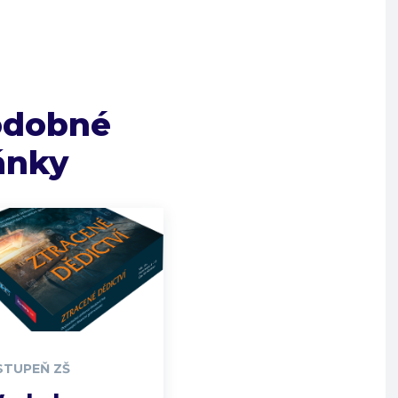
odobné
ánky
 STUPEŇ ZŠ