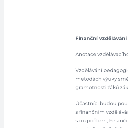
Finanční vzděláván
Anotace vzdělávacíh
Vzdělávání pedagogi
metodách výuky směřu
gramotnosti žáků zák
Účastníci budou použ
s finančním vzdělává
s rozpočtem, Finanční