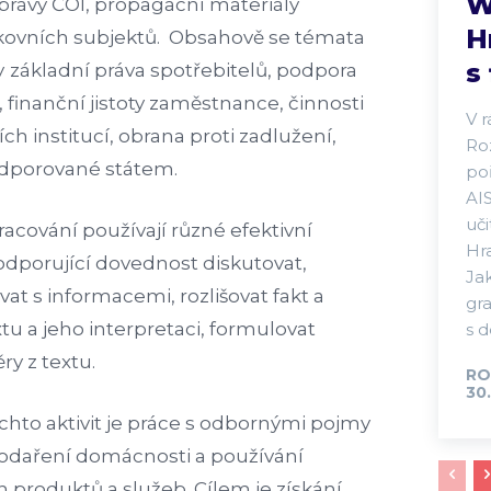
W
zprávy ČOI, propagační materiály
H
ovních subjektů. Obsahově se témata
s
y
základní práva spotřebitelů, podpora
ik, finanční jistoty zaměstnance, činnosti
V 
ch institucí, obrana proti zadlužení,
Ro
odporované státem.
po
AI
uč
pracování používají různé efektivní
Hra
dporující dovednost diskutovat,
Jak
t s informacemi, rozlišovat fakt a
gr
u a jeho interpretaci, formulovat
s d
ry z textu.
RO
30.
chto aktivit je práce s odbornými pojmy
podaření domácnosti a používání
 produktů a služeb. Cílem je získání