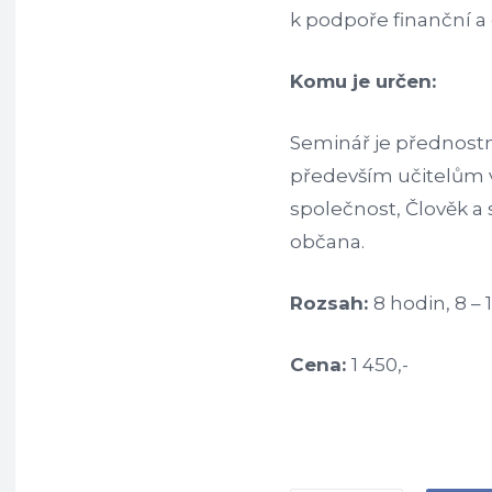
k podpoře finanční 
Komu je určen:
Seminář je přednostn
především učitelům v
společnost, Člověk a
občana.
Rozsah:
8 hodin, 8 – 
Cena:
1 450,-