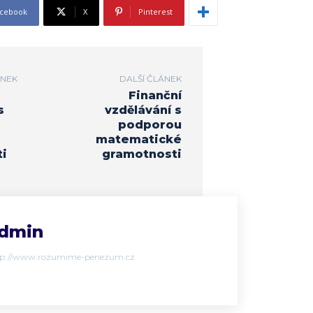
cebook
X
Pinterest
ÁNEK
DALŠÍ ČLÁNEK
Finanční
s
vzdělávání s
podporou
matematické
i
gramotnosti
dmin
tp://www.rozumime-penezum.cz