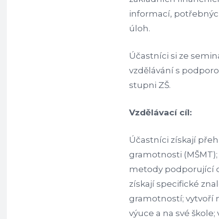
informací, potřebnýc
úloh.
Účastníci si ze semi
vzdělávání s podporo
stupni ZŠ.
Vzdělávací cíl:
Účastníci získají př
gramotnosti (MŠMT); p
metody podporující 
získají specifické znal
gramotností; vytvoří 
výuce a na své škole;