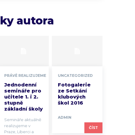
nky autora
PRÁVĚ REALIZUJEME
UNCATEGORIZED
Jednodenní
Fotogalerie
semináře pro
ze Setkání
učitele 1. i 2.
klubových
stupně
škol 2016
základní školy
ADMIN
Semináře aktuálně
realizujeme v
ČÍST
Praze, Liberci a