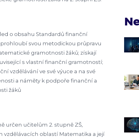
Ne
ehled o obsahu Standardů finanční
 prohloubí svou metodickou průpravu
matematické gramotnosti žáků; získají
uvisející s vlastní finanční gramotností;
nční vzdělávání ve své výuce a na své
enosti a náměty k podpoře finanční a
sti žáků
ě určen učitelům 2. stupně ZŠ,
 vzdělávacích oblastí Matematika a její