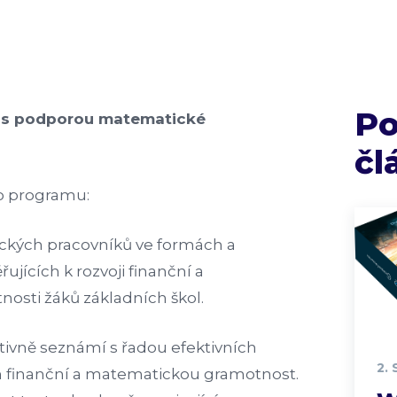
P
í s podporou matematické
čl
o programu:
ckých pracovníků ve formách a
jících k rozvoji finanční a
sti žáků základních škol.
ktivně seznámí s řadou efektivních
2.
 finanční a matematickou gramotnost.