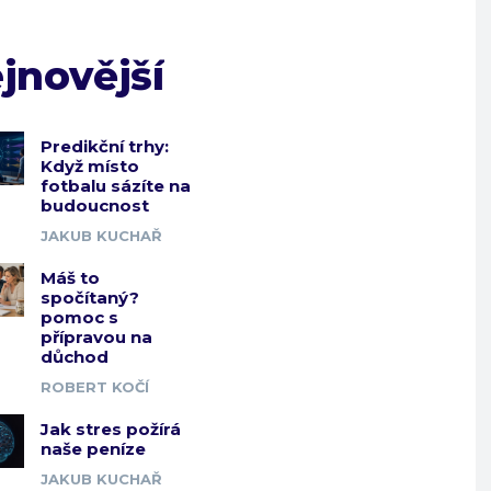
jnovější
Predikční trhy:
Když místo
fotbalu sázíte na
budoucnost
JAKUB KUCHAŘ
Máš to
spočítaný?
pomoc s
přípravou na
důchod
ROBERT KOČÍ
Jak stres požírá
naše peníze
JAKUB KUCHAŘ