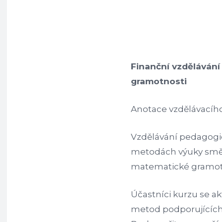
Finanční vzděláván
gramotnosti
Anotace vzdělávacíh
Vzdělávání pedagogi
metodách výuky směřu
matematické gramotno
Účastníci kurzu se a
metod podporujících