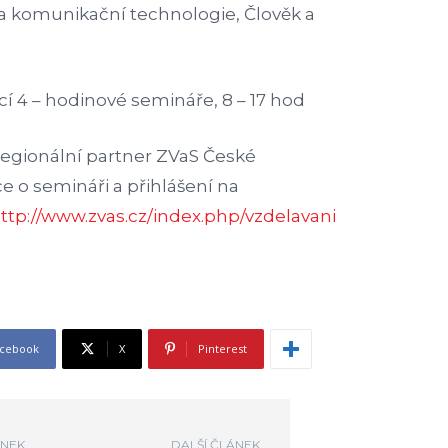
 a komunikační technologie, Člověk a
cí 4 – hodinové semináře, 8 – 17 hod
egionální partner ZVaS České
e o semináři a přihlášení na
ttp://www.zvas.cz/index.php/vzdelavani
cebook
X
Pinterest
ÁNEK
DALŠÍ ČLÁNEK