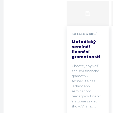
KATALOG AKCÍ
Metodický
seminář
finanční
gramotnosti
Chcete, aby Vaši
žáci byli finančně
gramotní?
Absolvujte náš
jednodenní
seminář pro
pedagogy 1. nebo
2. stupně základní
školy. V rámci...