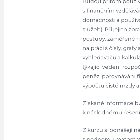
Budou přitom používa
s finančním vzdělává
domácnosti a používá
služeb). Při jejich z
postupy, zaměřené n
na práci s čísly, graf
vyhledavačů a kalkul
týkající vedení rozpo
peněz, porovnávání f
výpočtu čisté mzdy a 
Získané informace b
k následnému řešení
Z kurzu si odnášejí 
s podporou matematic