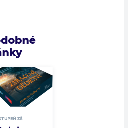
odobné
ánky
 STUPEŇ ZŠ