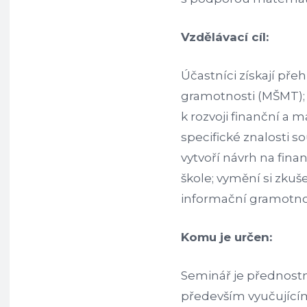
Vzdělávací cíl:
Účastníci získají př
gramotnosti (MŠMT);
k rozvoji finanční a 
specifické znalosti so
vytvoří návrh na fina
škole; vymění si zkuš
informační gramotno
Komu je určen:
Seminář je přednostn
především vyučujícím