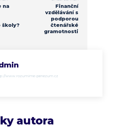
 na
Finanční
vzdělávání s
podporou
 školy?
čtenářské
gramotnosti
dmin
tp://www.rozumime-penezum.cz
nky autora