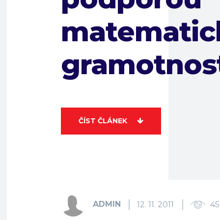
matematic
gramotnos
ČÍST ČLÁNEK
ADMIN
12. 11. 2011
45