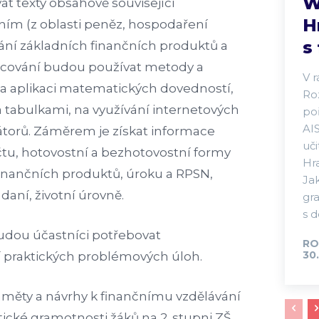
W
t texty obsahově související
H
ním (z oblasti peněz, hospodaření
s
ní základních finančních produktů a
pracování budou používat metody a
V 
a aplikaci matematických dovedností,
Ro
y a tabulkami, na využívání internetových
po
AI
átorů. Záměrem je získat informace
uč
čtu, hotovostní a bezhotovostní formy
Hra
inančních produktů, úroku a RPSN,
Jak
daní, životní úrovně.
gr
s d
udou účastníci potřebovat
RO
30.
 praktických problémových úloh.
náměty a návrhy k finančnímu vzdělávání
ké gramotnosti žáků na 2. stupni ZŠ.