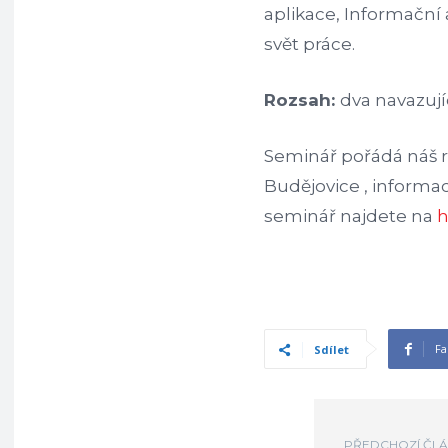
aplikace, Informační
svět práce.
Rozsah:
dva navazují
Seminář pořádá náš r
Budějovice , informac
seminář najdete na
h
Fa
Sdílet
PŘEDCHOZÍ ČL