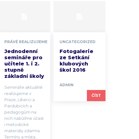
PRÁVĚ REALIZUJEME
UNCATEGORIZED
Jednodenní
Fotogalerie
semináře pro
ze Setkání
učitele 1. i 2.
klubových
stupně
škol 2016
základní školy
ADMIN
Semináře aktuálně
realizujeme v
ČÍST
Praze, Liberci a
Pardubicích a
pedagogům na
nich nabízíme účast
i metodické
materiály zdarma.
Termíny a místa...