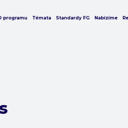
O programu
Témata
Standardy FG
Nabízíme
R
s