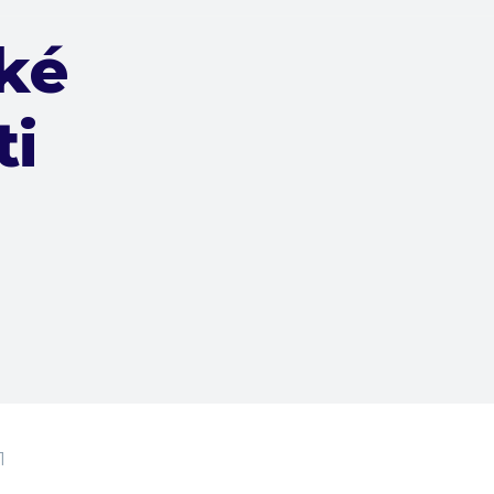
ké
ti
1