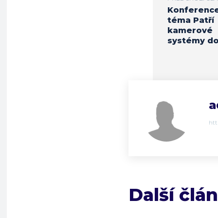
Konference
téma Patří
kamerové
systémy do
a
ht
Další člá