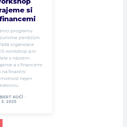
orkshop
rajeme si
 financemi
rámci programu
zumíme penězům
řádá organizace
SIS workshop pro
itele s názvem
jeme si s financemi:
 na finanční
amotnost nejen
eskovou...
BERT KOČÍ
-
 3. 2025