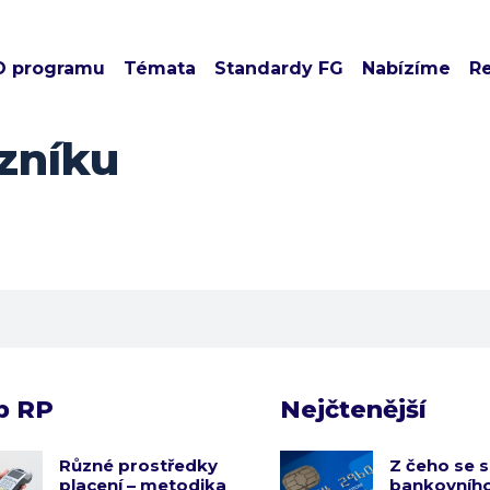
O programu
Témata
Standardy FG
Nabízíme
R
zníku
b RP
Nejčtenější
Různé prostředky
Z čeho se s
placení – metodika
bankovního