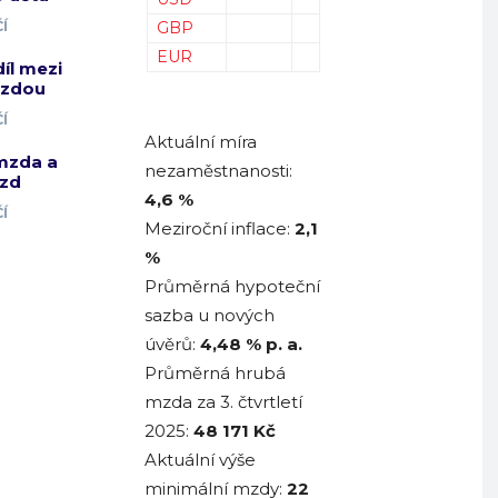
Í
GBP
EUR
díl mezi
mzdou
Í
Aktuální míra
mzda a
nezaměstnanosti:
zd
4,6 %
Í
Meziroční inflace:
2,1
%
Průměrná hypoteční
sazba u nových
úvěrů:
4,48
% p. a.
Průměrná hrubá
mzda za 3. čtvrtletí
2025:
48 171
Kč
Aktuální výše
minimální mzdy:
22