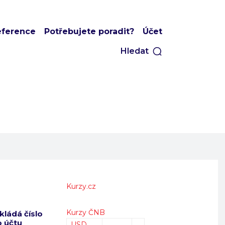
eference
Potřebujete poradit?
Účet
Hledat
Kurzy.cz
Kurzy ČNB
kládá číslo
 účtu
USD