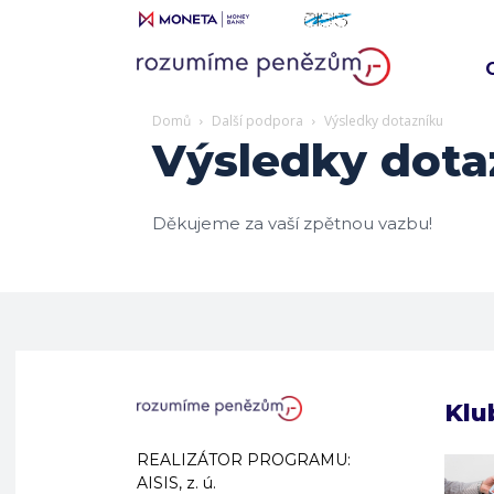
Domů
Další podpora
Výsledky dotazníku
Výsledky dota
Děkujeme za vaší zpětnou vazbu!
Klu
REALIZÁTOR PROGRAMU:
AISIS, z. ú.