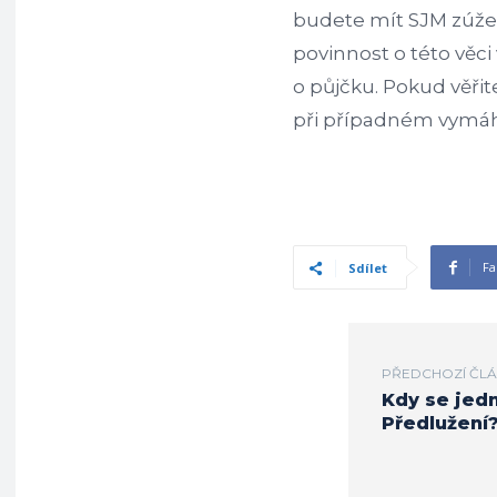
budete mít SJM zúž
povinnost o této věci
o půjčku. Pokud věři
při případném vymáhá
Fa
Sdílet
PŘEDCHOZÍ ČL
Kdy se jed
Předlužení