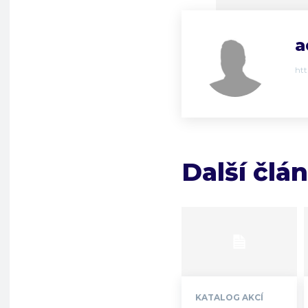
a
ht
Další člá
KATALOG AKCÍ