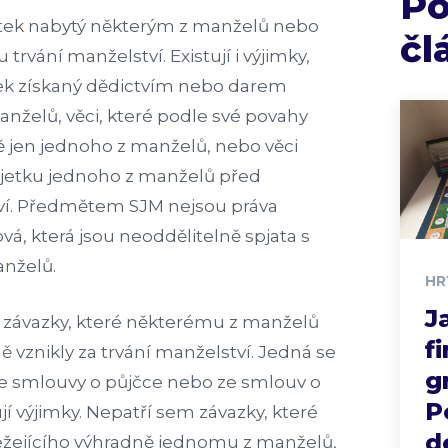
P
etek nabytý některým z manželů nebo
čl
trvání manželství. Existují i výjimky,
tek získaný dědictvím nebo darem
nželů, věci, které podle své povahy
ě jen jednoho z manželů, nebo věci
ajetku jednoho z manželů před
í. Předmětem SJM nejsou práva
vá, která jsou neoddělitelně spjata s
nželů.
HR
J
 i závazky, které některému z manželů
f
vznikly za trvání manželství. Jedná se
g
ze smlouvy o půjčce nebo ze smlouv o
P
ují výjimky. Nepatří sem závazky, které
d
ležejícího výhradně jednomu z manželů,