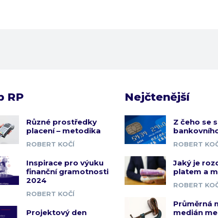
b RP
Nejčtenější
Různé prostředky
Z čeho se s
placení – metodika
bankovního
ROBERT KOČÍ
ROBERT KOČ
Inspirace pro výuku
Jaký je roz
finanční gramotnosti
platem a 
2024
ROBERT KOČ
ROBERT KOČÍ
Průměrná 
Projektový den
medián me