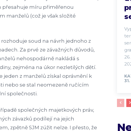
p
sah přesahuje míru přiměřenou
s
manželů (což je však složité
Vy
te
í rozhoduje soud na návrh jednoho z
se
padech. Za prvé ze závažných důvodů,
gra
26.
manželů nehospodárně nakládá s
202
iny, zejména na úkor nezletilých dětí.
e jeden z manželů získal oprávnění k
KA
31.
sti nebo se stal neomezeně ručícím
í společnosti.
případě společných majetkových práv,
ch závazků podílejí na jejich
Ne
m, zpětně SJM zúžit nelze. I přesto, že