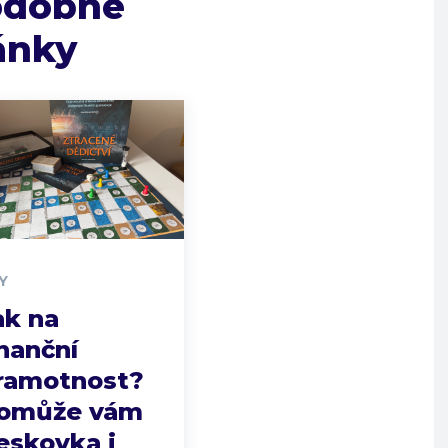
odobné
ánky
Y
ak na
inanční
ramotnost?
omůže vám
eskovka i