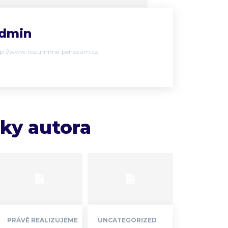
dmin
tp://www.rozumime-penezum.cz
nky autora
PRÁVĚ REALIZUJEME
UNCATEGORIZED