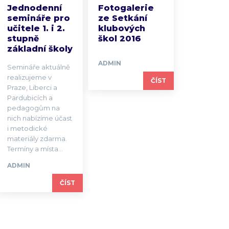
Jednodenní
Fotogalerie
semináře pro
ze Setkání
učitele 1. i 2.
klubových
stupně
škol 2016
základní školy
ADMIN
Semináře aktuálně
realizujeme v
ČÍST
Praze, Liberci a
Pardubicích a
pedagogům na
nich nabízíme účast
i metodické
materiály zdarma.
Termíny a místa...
ADMIN
ČÍST