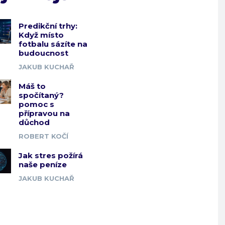
Predikční trhy:
Když místo
fotbalu sázíte na
budoucnost
JAKUB KUCHAŘ
Máš to
spočítaný?
pomoc s
přípravou na
důchod
ROBERT KOČÍ
Jak stres požírá
naše peníze
JAKUB KUCHAŘ