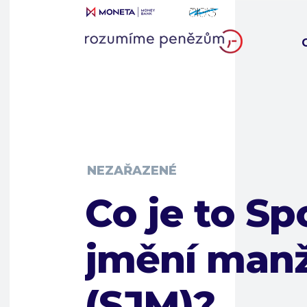
NEZAŘAZENÉ
Co je to S
jmění man
(SJM)?