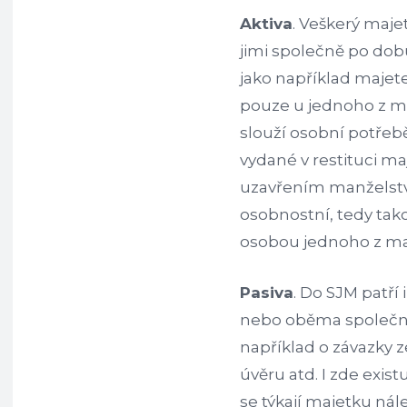
Aktiva
. Veškerý maj
jimi společně po dobu 
jako například maje
pouze u jednoho z ma
slouží osobní potřeb
vydané v restituci m
uzavřením manželstv
osobnostní, tedy tako
osobou jednoho z ma
Pasiva
. Do SJM patří
nebo oběma společně 
například o závazky 
úvěru atd. I zde exist
se týkají majetku ná