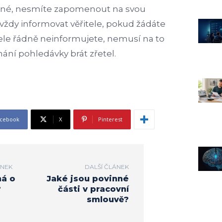
ené, nesmíte zapomenout na svou
 vždy informovat věřitele, pokud žádáte
tele řádně neinformujete, nemusí na to
ní pohledávky brát zřetel.
cebook
X
Pinterest
ÁNEK
DALŠÍ ČLÁNEK
ná o
Jaké jsou povinné
?
části v pracovní
smlouvě?