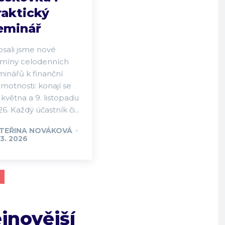
raktický
eminář
psali jsme nové
rmíny celodenních
minářů k finanční
motnosti: konají se
 května a 9. listopadu
6. Každý účastník či...
TEŘINA NOVÁKOVÁ
-
 3. 2026
jnovější