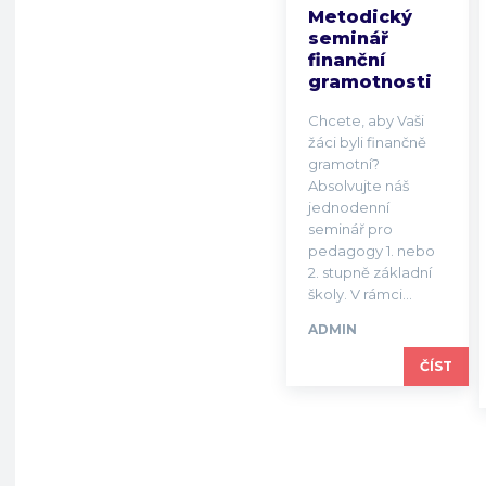
Metodický
seminář
finanční
gramotnosti
Chcete, aby Vaši
žáci byli finančně
gramotní?
Absolvujte náš
jednodenní
seminář pro
pedagogy 1. nebo
2. stupně základní
školy. V rámci...
ADMIN
ČÍST