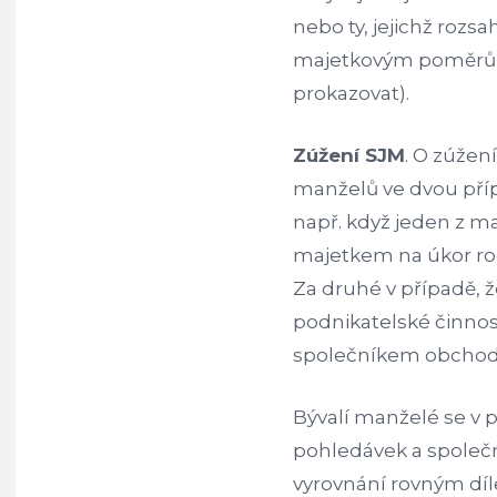
nebo ty, jejichž roz
majetkovým poměrům 
prokazovat).
Zúžení SJM
. O zúžen
manželů ve dvou pří
např. když jeden z 
majetkem na úkor rod
Za druhé v případě, ž
podnikatelské činno
společníkem obchodn
Bývalí manželé se v 
pohledávek a společný
vyrovnání rovným díle