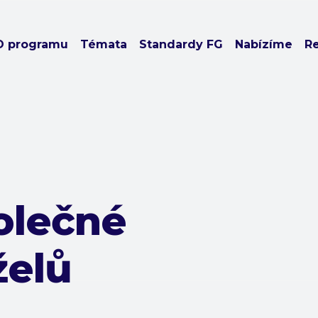
O programu
Témata
Standardy FG
Nabízíme
R
polečné
želů