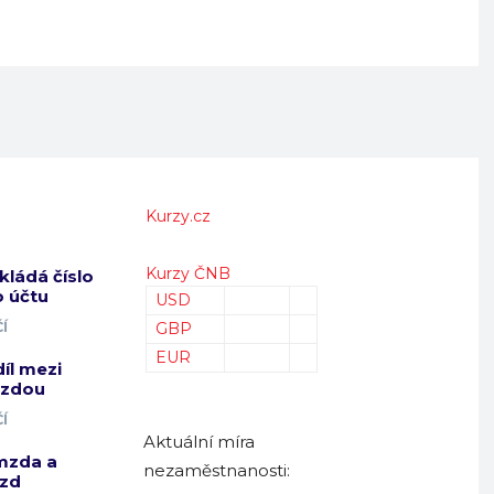
Kurzy.cz
Kurzy ČNB
kládá číslo
 účtu
USD
Í
GBP
EUR
díl mezi
mzdou
Í
Aktuální míra
mzda a
nezaměstnanosti:
zd