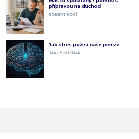
Máš to spočítaný? pomoc s
přípravou na důchod
ROBERT KOČÍ
Jak stres požírá naše peníze
JAKUB KUCHAŘ