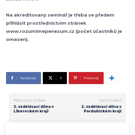
Na akreditovaný seminář je třeba se předem
přihlásit prostřednictvím stránek
www.rozumimepenezum.cz (počet účastníků je
omezen).
Facebook
X
Pinterest
PŘEDCHOZÍ ČLÁNEK
DALŠÍ ČLÁNEK
2. vzdělávací dílna v
2. vzdělávací dílna v
Libereckém kraji
Pardubickém kraji