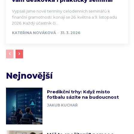
vám deskovka i praktický seminář
Vypsali jsme nové termíny celodenních seminářů k
finanční gramotnosti: konají se 26. května a 9. listopadu
2026. Každý účastník či...
KATEŘINA NOVÁKOVÁ
-
31. 3. 2026
Nejnovější
Predikční trhy: Když místo
fotbalu sázíte na budoucnost
JAKUB KUCHAŘ