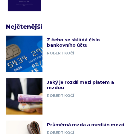
Nejčtenější
Z čeho se skládá číslo
bankovního účtu
ROBERT KOČÍ
Jaký je rozdíl mezi platem a
mzdou
ROBERT KOČÍ
Průměrná mzda a medián mezd
ROBERT KOČÍ