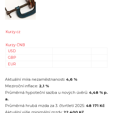
Kurzy.cz
Kurzy ČNB
USD
GBP
EUR
Aktuální míra nezaměstnanosti:
4,6 %
Meziroční inflace:
2,1 %
Průměrná hypoteční sazba u nových úvěrů:
4,48
% p.
a.
Průměrná hrubá mzda za 3. čtvrtletí 2025:
48 171
Kč
Aktuální výše minimální mzdy:
22 400 Kč