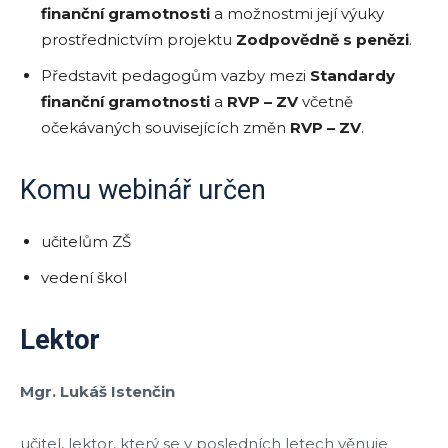
finanční gramotnosti
a možnostmi její výuky
prostřednictvím projektu
Zodpovědně s penězi
.
Představit pedagogům vazby mezi
Standardy
finanční gramotnosti
a
RVP – ZV
včetně
očekávaných souvisejících změn
RVP – ZV
.
Komu webinář určen
učitelům ZŠ
vedení škol
Lektor
Mgr. Lukáš Istenčin
učitel, lektor, který se v posledních letech věnuje