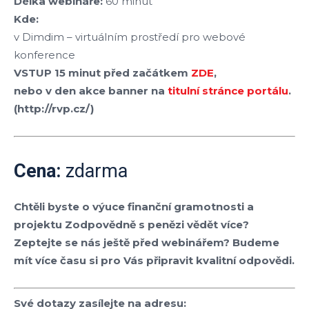
Délka webináře:
60 minut
Kde:
v Dimdim – virtuálním prostředí pro webové
konference
VSTUP 15 minut před začátkem
ZDE
,
nebo v den akce banner na
titulní stránce portálu
.
(http://rvp.cz/)
Cena:
zdarma
Chtěli byste o výuce finanční gramotnosti a
projektu
Zodpovědně s penězi
vědět více?
Zeptejte se nás ještě před webinářem? Budeme
mít více času si pro Vás připravit kvalitní odpovědi.
Své dotazy zasílejte na adresu: