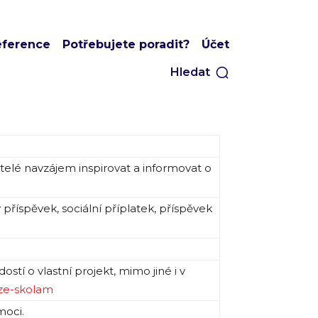
eference
Potřebujete poradit?
Účet
Hledat
telé navzájem inspirovat a informovat o
příspěvek, sociální příplatek, příspěvek
tí o vlastní projekt, mimo jiné i v
ize-skolam
moci.