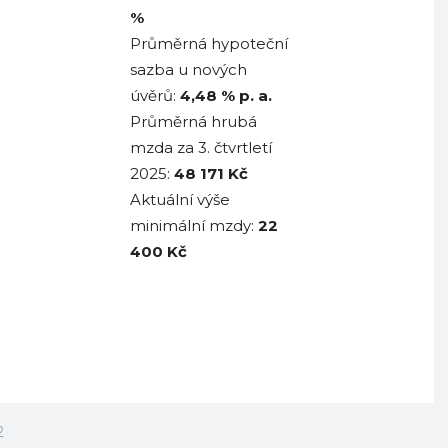
%
Průměrná hypoteční
sazba u nových
úvěrů:
4,48
% p. a.
Průměrná hrubá
mzda za 3. čtvrtletí
2025:
48 171
Kč
Aktuální výše
minimální mzdy:
22
400 Kč
2