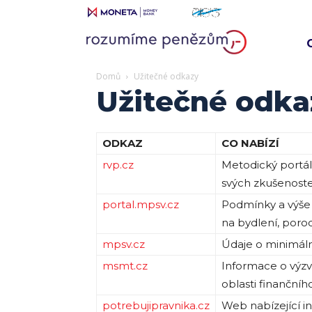
Domů
Užitečné odkazy
Užitečné odka
ODKAZ
CO NABÍZÍ
rvp.cz
Metodický portál
svých zkušenost
portal.mpsv.cz
Podmínky a výše d
na bydlení, poro
mpsv.cz
Údaje o minimál
msmt.cz
Informace o výzvě
oblasti finančníh
potrebujipravnika.cz
Web nabízející i