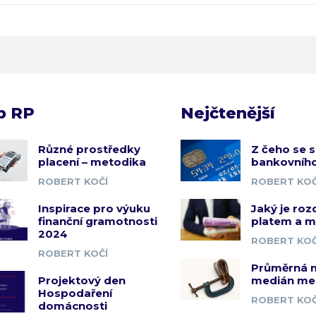
b RP
Nejčtenější
Různé prostředky
Z čeho se s
placení – metodika
bankovního
ROBERT KOČÍ
ROBERT KOČ
Inspirace pro výuku
Jaký je roz
finanční gramotnosti
platem a 
2024
ROBERT KOČ
ROBERT KOČÍ
Průměrná 
Projektový den
medián me
Hospodaření
ROBERT KOČ
domácnosti