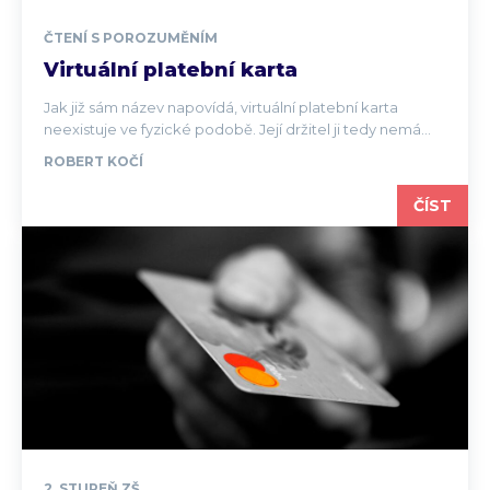
ČTENÍ S POROZUMĚNÍM
Virtuální platební karta
Jak již sám název napovídá, virtuální platební karta
neexistuje ve fyzické podobě. Její držitel ji tedy nemá...
ROBERT KOČÍ
ČÍST
2. STUPEŇ ZŠ