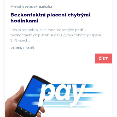
ČTENÍ S POROZUMĚNÍM
Bezkontaktní placení chytrými
hodinkami
Česká republika je velmoc, co se týče podílu
bezkontaktních plateb. K datu vydání tohoto příspěvku
91 % všech...
ROBERT KOČÍ
ČÍST