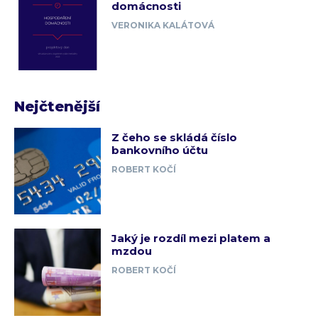
domácnosti
VERONIKA KALÁTOVÁ
Nejčtenější
Z čeho se skládá číslo
bankovního účtu
ROBERT KOČÍ
Jaký je rozdíl mezi platem a
mzdou
ROBERT KOČÍ