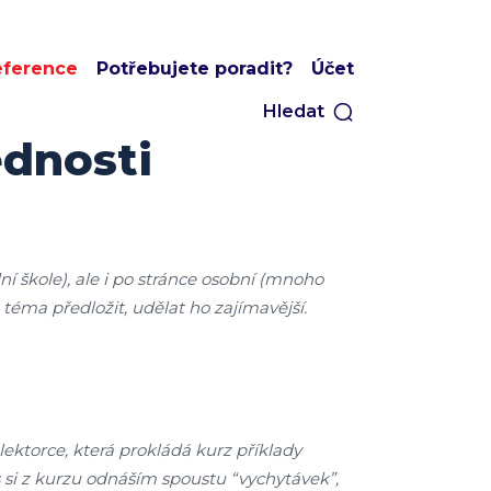
eference
Potřebujete poradit?
Účet
Hledat
ědnosti
í škole), ale i po stránce osobní (mnoho
téma předložit, udělat ho zajímavější.
lektorce, která prokládá kurz příklady
us si z kurzu odnáším spoustu “vychytávek”,