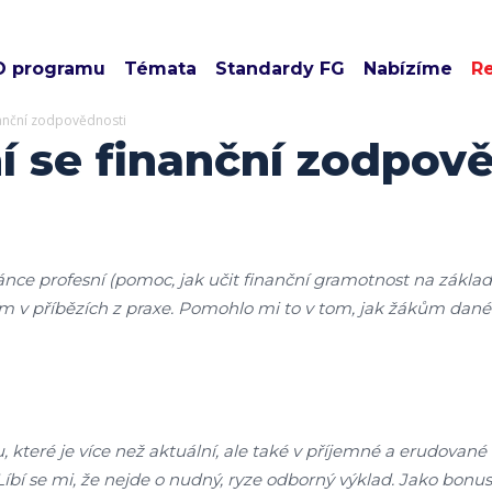
O programu
Témata
Standardy FG
Nabízíme
R
nanční zodpovědnosti
í se finanční zodpov
ánce profesní (pomoc, jak učit finanční gramotnost na základn
dím v příbězích z praxe. Pomohlo mi to v tom, jak žákům dané 
, které je více než aktuální, ale také v příjemné a erudované 
. Líbí se mi, že nejde o nudný, ryze odborný výklad. Jako bon