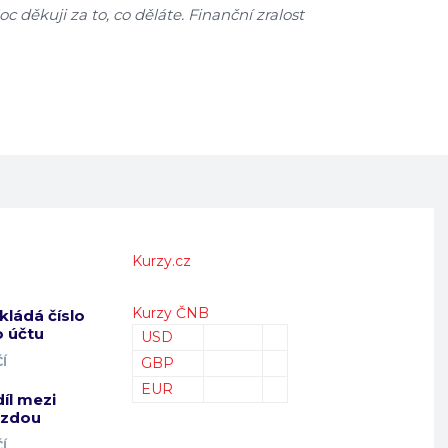
 děkuji za to, co děláte. Finanční zralost
Kurzy.cz
Kurzy ČNB
kládá číslo
 účtu
USD
Í
GBP
EUR
díl mezi
mzdou
Í