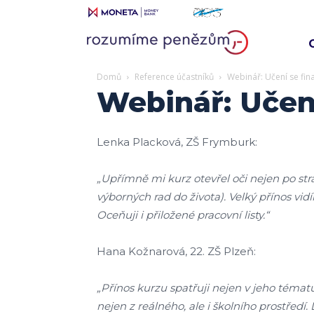
Domů
Reference účastníků
Webinář: Učení se fi
Webinář: Učen
Lenka Placková, ZŠ Frymburk:
„Upřímně mi kurz otevřel oči nejen po str
výborných rad do života). Velký přínos vi
Oceňuji i přiložené pracovní listy.“
Hana Kožnarová, 22. ZŠ Plzeň:
„Přínos kurzu spatřuji nejen v jeho tématu
nejen z reálného, ale i školního prostředí