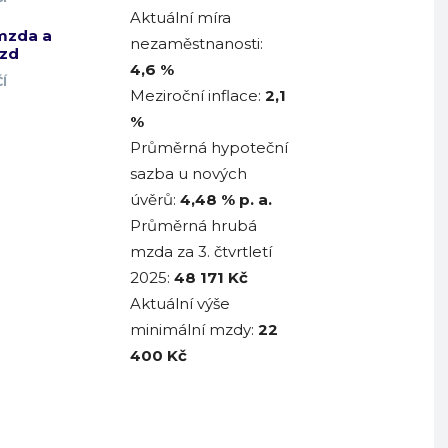
Aktuální míra
mzda a
nezaměstnanosti:
zd
4,6 %
Í
Meziroční inflace:
2,1
%
Průměrná hypoteční
sazba u nových
úvěrů:
4,48
% p. a.
Průměrná hrubá
mzda za 3. čtvrtletí
2025:
48 171
Kč
Aktuální výše
minimální mzdy:
22
400 Kč