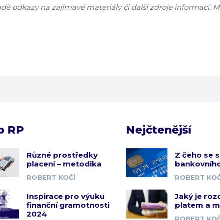
ě odkazy na zajímavé materiály či další zdroje informací. Moc
b RP
Nejčtenější
Různé prostředky
Z čeho se s
placení – metodika
bankovního
ROBERT KOČÍ
ROBERT KOČ
Inspirace pro výuku
Jaký je roz
finanční gramotnosti
platem a 
2024
ROBERT KOČ