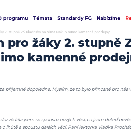
O programu
Témata
Standardy FG
Nabízíme
R
áky 2. stupně ZŠ Kladruby na téma Nákup mimo kamenné prodejny
 pro žáky 2. stupně 
imo kamenné prodej
za příjemné dopoledne. Myslím, že to bylo přínosné pro nás 
 dozvěděla jsem se spoustu nových věcí, co jsem doteď nevěd
e o lhůtě a spoustu dalších věcí. Paní lektorka Vlaďka Proch