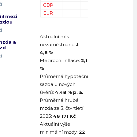
Í
GBP
EUR
díl mezi
mzdou
Í
Aktuální míra
mzda a
nezaměstnanosti:
zd
4,6 %
Í
Meziroční inflace:
2,1
%
Průměrná hypoteční
sazba u nových
úvěrů:
4,48
% p. a.
Průměrná hrubá
mzda za 3. čtvrtletí
2025:
48 171
Kč
Aktuální výše
minimální mzdy:
22