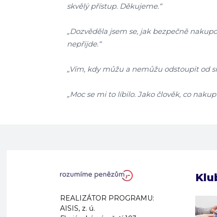
skvělý přístup. Děkujeme.“
„Dozvěděla jsem se, jak bezpečně nakupovat
nepřijde.“
„Vím, kdy můžu a nemůžu odstoupit od smlo
„Moc se mi to líbilo. Jako člověk, co naku
Klu
REALIZÁTOR PROGRAMU:
AISIS, z. ú.