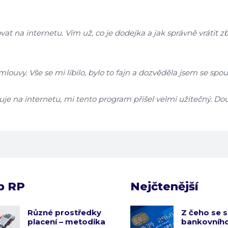
 na internetu. Vím už, co je dodejka a jak správně vrátit zbo
uvy. Vše se mi líbilo, bylo to fajn a dozvěděla jsem se spou
puje na internetu, mi tento program přišel velmi užitečný. Dou
b RP
Nejčtenější
Různé prostředky
Z čeho se s
placení – metodika
bankovního