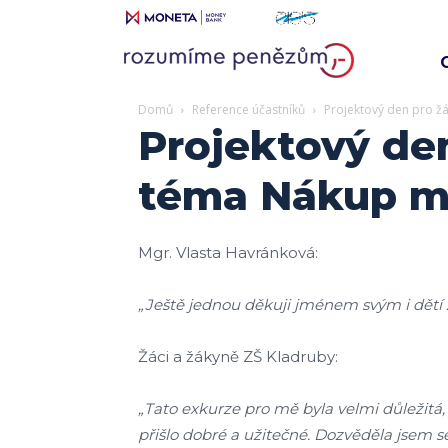
Domů
Reference účastníků
Projektový den pro ž
Projektový den
téma Nákup m
Mgr. Vlasta Havránková:
„Ještě jednou děkuji jménem svým i dětí 
Žáci a žákyně ZŠ Kladruby:
„Tato exkurze pro mě byla velmi důležitá,
přišlo dobré a užitečné. Dozvěděla jsem s