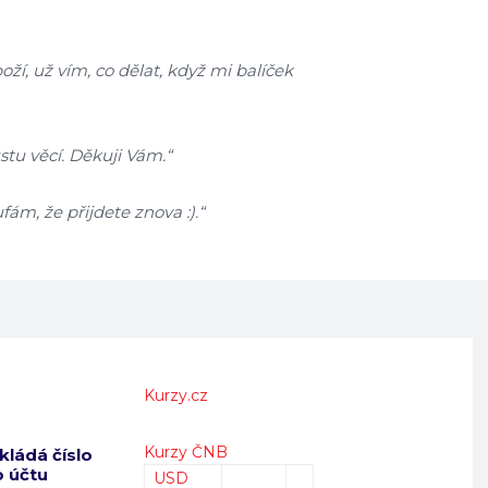
ží, už vím, co dělat, když mi balíček
stu věcí. Děkuji Vám.“
fám, že přijdete znova :).“
Kurzy.cz
Kurzy ČNB
kládá číslo
 účtu
USD