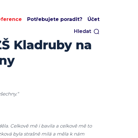
eference
Potřebujete poradit?
Účet
Hledat
ZŠ Kladruby na
ny
všechny.“
ěla. Celkově mě i bavila a celkově mě to
ázková byla strašně milá a měla k nám