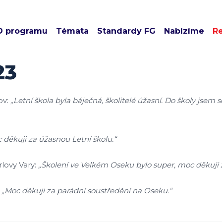
O programu
Témata
Standardy FG
Nabízíme
R
23
ov:
„Letní škola byla báječná, školitelé úžasní. Do školy jsem s
 děkuji za úžasnou Letní školu.“
lovy Vary:
„Školení ve Velkém Oseku bylo super, moc děkuji z
:
„Moc děkuji za parádní soustředění na Oseku.“