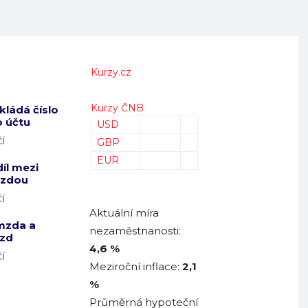
Kurzy.cz
Kurzy ČNB
kládá číslo
 účtu
USD
Í
GBP
EUR
díl mezi
mzdou
Í
Aktuální míra
mzda a
nezaměstnanosti:
zd
4,6 %
Í
Meziroční inflace:
2,1
%
Průměrná hypoteční