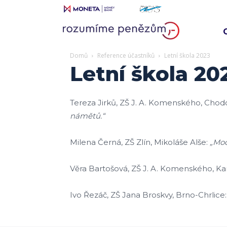
Domů
Reference účastníků
Letní škola 2023
Letní škola 20
Tereza Jirků, ZŠ J. A. Komenského, Chod
námětů.“
Milena Černá, ZŠ Zlín, Mikoláše Alše:
„Moc
Věra Bartošová, ZŠ J. A. Komenského, Kar
Ivo Řezáč, ZŠ Jana Broskvy, Brno-Chrlice