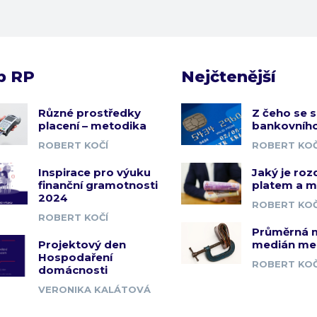
b RP
Nejčtenější
Různé prostředky
Z čeho se s
placení – metodika
bankovního
ROBERT KOČÍ
ROBERT KOČ
Inspirace pro výuku
Jaký je roz
finanční gramotnosti
platem a 
2024
ROBERT KOČ
ROBERT KOČÍ
Průměrná 
Projektový den
medián me
Hospodaření
ROBERT KOČ
domácnosti
VERONIKA KALÁTOVÁ