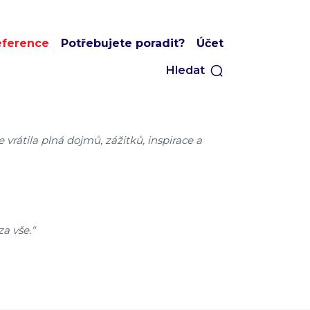
eference
Potřebujete poradit?
Účet
Hledat
e vrátila plná dojmů, zážitků, inspirace a
a vše.“