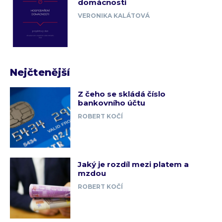
domácnosti
VERONIKA KALÁTOVÁ
Nejčtenější
Z čeho se skládá číslo
bankovního účtu
ROBERT KOČÍ
Jaký je rozdíl mezi platem a
mzdou
ROBERT KOČÍ