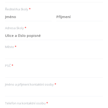
Ředitel/ka školy
*
K
P
ř
ř
Adresa školy
*
e
í
s
j
t
m
n
e
í
n
Město
*
j
í
m
é
n
o
PSČ
*
Jméno a příjmení kontaktní osoby
*
Telefon na kontaktní osobu
*