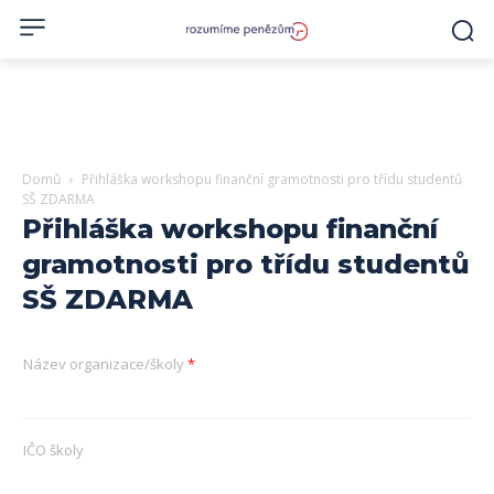
Domů
Přihláška workshopu finanční gramotnosti pro třídu studentů
SŠ ZDARMA
Přihláška workshopu finanční
gramotnosti pro třídu studentů
SŠ ZDARMA
Název organizace/školy
*
IČO školy