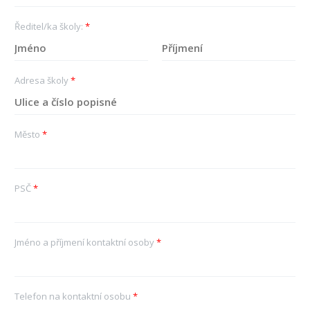
Ředitel/ka školy:
*
K
P
ř
ř
Adresa školy
*
e
í
s
j
t
m
n
e
í
n
Město
*
j
í
m
é
n
o
PSČ
*
Jméno a příjmení kontaktní osoby
*
Telefon na kontaktní osobu
*