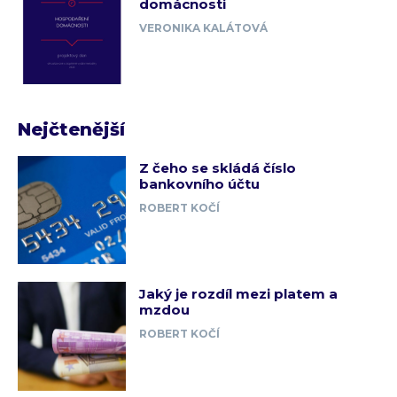
domácnosti
VERONIKA KALÁTOVÁ
Nejčtenější
Z čeho se skládá číslo
bankovního účtu
ROBERT KOČÍ
Jaký je rozdíl mezi platem a
mzdou
ROBERT KOČÍ