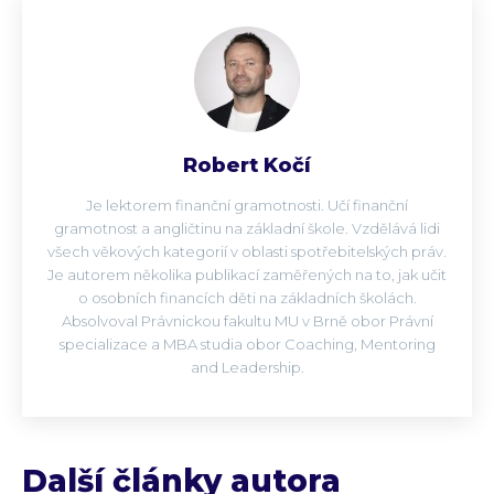
Robert Kočí
Je lektorem finanční gramotnosti. Učí finanční
gramotnost a angličtinu na základní škole. Vzdělává lidi
všech věkových kategorií v oblasti spotřebitelských práv.
Je autorem několika publikací zaměřených na to, jak učit
o osobních financích děti na základních školách.
Absolvoval Právnickou fakultu MU v Brně obor Právní
specializace a MBA studia obor Coaching, Mentoring
and Leadership.
Další články autora