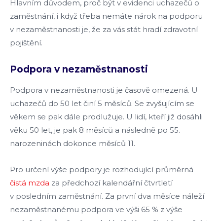
Hlavním důvodem, proč být v evidenci uchazečů o
zaměstnání, i když třeba nemáte nárok na podporu
v nezaměstnanosti je, že za vás stát hradí zdravotní
pojištění.
Podpora v nezaměstnanosti
Podpora v nezaměstnanosti je časově omezená. U
uchazečů do 50 let činí 5 měsíců. Se zvyšujícím se
věkem se pak dále prodlužuje. U lidí, kteří již dosáhli
věku 50 let, je pak 8 měsíců a následně po 55.
narozeninách dokonce měsíců 11.
Pro určení výše podpory je rozhodující průměrná
čistá mzda
za předchozí kalendářní čtvrtletí
v posledním zaměstnání. Za první dva měsíce náleží
nezaměstnanému podpora ve výši 65 % z výše