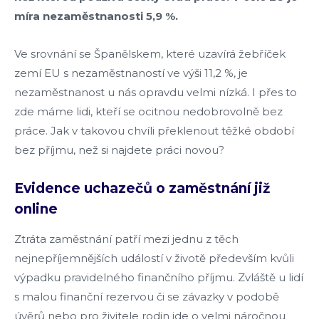
míra nezaměstnanosti 5,9 %.
Ve srovnání se Španělskem, které uzavírá žebříček
zemí EU s nezaměstnaností ve výši 11,2 %, je
nezaměstnanost u nás opravdu velmi nízká. I přes to
zde máme lidi, kteří se ocitnou nedobrovolně bez
práce. Jak v takovou chvíli překlenout těžké období
bez příjmu, než si najdete práci novou?
Evidence uchazečů o zaměstnání již
online
Ztráta zaměstnání patří mezi jednu z těch
nejnepříjemnějších událostí v životě především kvůli
výpadku pravidelného finančního příjmu. Zvláště u lidí
s malou finanční rezervou či se závazky v podobě
úvěrů nebo pro živitele rodin jde o velmi náročnou