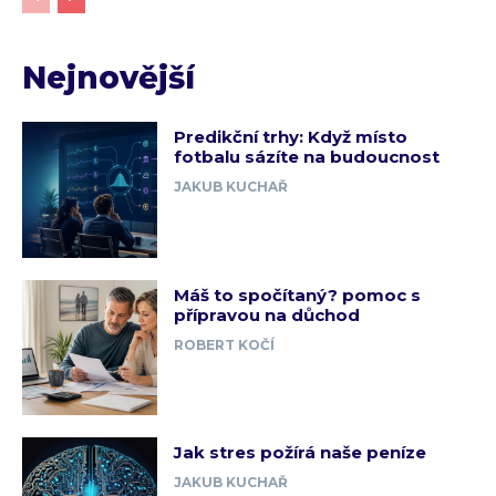
Nejnovější
Predikční trhy: Když místo
fotbalu sázíte na budoucnost
JAKUB KUCHAŘ
Máš to spočítaný? pomoc s
přípravou na důchod
ROBERT KOČÍ
Jak stres požírá naše peníze
JAKUB KUCHAŘ