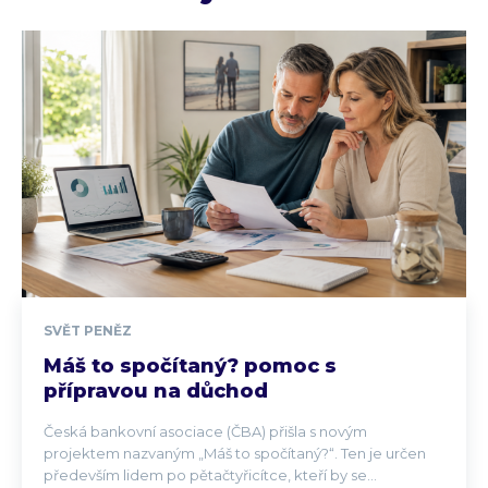
SVĚT PENĚZ
Máš to spočítaný? pomoc s
přípravou na důchod
Česká bankovní asociace (ČBA) přišla s novým
projektem nazvaným „Máš to spočítaný?“. Ten je určen
především lidem po pětačtyřicítce, kteří by se...