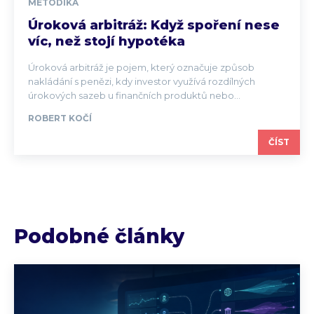
METODIKA
Úroková arbitráž: Když spoření nese
víc, než stojí hypotéka
Úroková arbitráž je pojem, který označuje způsob
nakládání s penězi, kdy investor využívá rozdílných
úrokových sazeb u finančních produktů nebo...
ROBERT KOČÍ
ČÍST
Podobné články