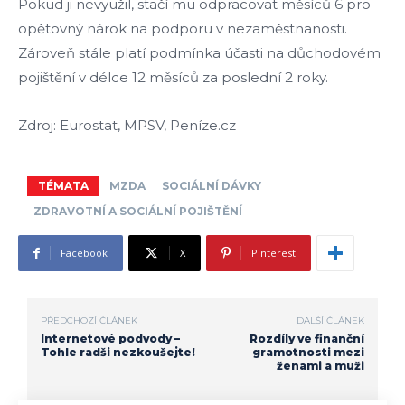
Pokud ji nevyužil, stačí mu odpracovat měsíců 6 pro
opětovný nárok na podporu v nezaměstnanosti.
Zároveň stále platí podmínka účasti na důchodovém
pojištění v délce 12 měsíců za poslední 2 roky.
Zdroj: Eurostat, MPSV, Peníze.cz
TÉMATA
MZDA
SOCIÁLNÍ DÁVKY
ZDRAVOTNÍ A SOCIÁLNÍ POJIŠTĚNÍ
Facebook
X
Pinterest
PŘEDCHOZÍ ČLÁNEK
DALŠÍ ČLÁNEK
Internetové podvody –
Rozdíly ve finanční
Tohle radši nezkoušejte!
gramotnosti mezi
ženami a muži