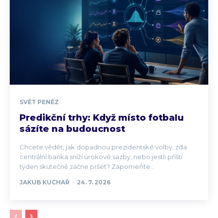
SVĚT PENĚZ
Predikční trhy: Když místo fotbalu
sázíte na budoucnost
Chcete vědět, jak dopadnou prezidentské volby, zda
centrální banka sníží úrokové sazby, nebo jestli příští
týden skutečně začne pršet? Zapomeňte...
JAKUB KUCHAŘ
-
24. 7. 2026