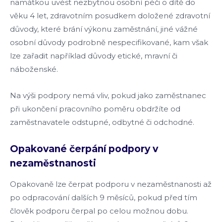
namátkou uvést nezbytnou osobní péči o dítě do
věku 4 let, zdravotním posudkem doložené zdravotní
důvody, které brání výkonu zaměstnání, jiné vážné
osobní důvody podrobně nespecifikované, kam však
lze zařadit například důvody etické, mravní či
náboženské.
Na výši podpory nemá vliv, pokud jako zaměstnanec
při ukončení pracovního poměru obdržíte od
zaměstnavatele odstupné, odbytné či odchodné.
Opakované čerpání podpory v
nezaměstnanosti
Opakovaně lze čerpat podporu v nezaměstnanosti až
po odpracování dalších 9 měsíců, pokud před tím
člověk podporu čerpal po celou možnou dobu.