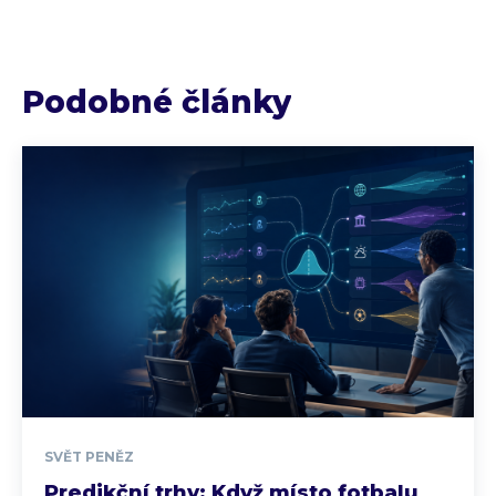
Podobné články
SVĚT PENĚZ
Predikční trhy: Když místo fotbalu