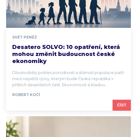
SVĚT PENĚZ
Desatero SOLVO: 10 opatření, která
mohou změnit budoucnost české
ekonomiky
Dlouhodobý pokles porodnosti a stárnutí populace patří
mezi největší výzvy, kterým bude Česká republika v
příštích desetiletích čelit. Ekonomové si kladou...
ROBERT KOČÍ
ČÍST