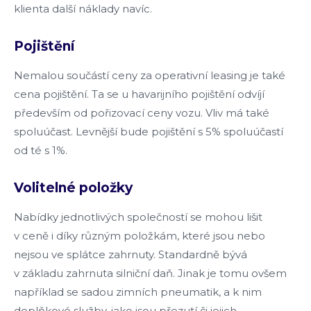
klienta další náklady navíc.
Pojištění
Nemalou součástí ceny za operativní leasing je také
cena pojištění. Ta se u havarijního pojištění odvíjí
především od pořizovací ceny vozu. Vliv má také
spoluúčast. Levnější bude pojištění s 5% spoluúčastí
od té s 1%.
Volitelné položky
Nabídky jednotlivých společností se mohou lišit
v ceně i díky různým položkám, které jsou nebo
nejsou ve splátce zahrnuty. Standardně bývá
v základu zahrnuta silniční daň. Jinak je tomu ovšem
například se sadou zimních pneumatik, a k nim
doplňkové služby, jako jsou přezutí či jejich