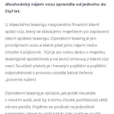
dlouhodobý nájem vozu zpravidla od jednoho do
čtyř let.
U klasického leasingu nazývaného finanční klient
splácí vůz, který se stává jeho majetkem po zaplacení
všech splátek leasingu. Operativní leasing je jen
pronájmem vozu a klient platí jeho nájem nebo
chcete-li půjčovné. Vůz je po celou dobu v majetku
leasingové společnosti a na konci smlouvy jí klient vůz
vrací. Součástí plateb je i havarijní pojištění a pojištění
odpovědnosti z provozu vozidla lidově řečeno
„povinné ručení.
Operativní leasing je způsob, jak jezdit neustále
v novém autě, aniž by k tomu člověk potřeboval větší
obnos peněz. Pojďme se podívat na jednotlivé
parametry, které by měl každý, kdo zvažuje využít