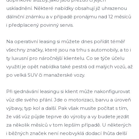
uskladnění. Některé nabídky obsahují již uhrazenou
dálniční známku a v případě pronájmu nad 12 měsíců
i předplacený povinný servis.
Na operativní leasing si můžete dnes pořídit téměř
všechny značky, které jsou na trhu s automobily, a to i
ty luxusní pro náročnější klientelu. Co se týče účelu
využití je opět nabídka také pestrá od malých vozů, až
po velká SUV či manažerské vozy.
Při sjednávání leasingu si klient může nakonfigurovat
vůz dle svého přání. Jde o motorizaci, barvu a úroveň
výbavy, typ kol a další. Pak však musíte počítat s tím,
že váš vůz půjde teprve do výroby a vy budete jezdit
za několik měsíců v tom lepším případě. U některých
i běžných značek není neobvyklá dodací lhůta delší