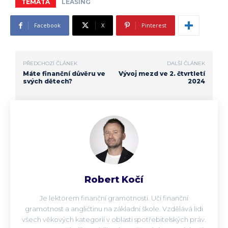
TÉMATA
LEASING
Facebook
X
Pinterest
PŘEDCHOZÍ ČLÁNEK
DALŠÍ ČLÁNEK
Máte finanční důvěru ve
Vývoj mezd ve 2. čtvrtletí
svých dětech?
2024
Robert Kočí
Je lektorem finanční gramotnosti. Učí finanční
gramotnost a angličtinu na základní škole. Vzdělává lidi
všech věkových kategorií v oblasti spotřebitelských práv.