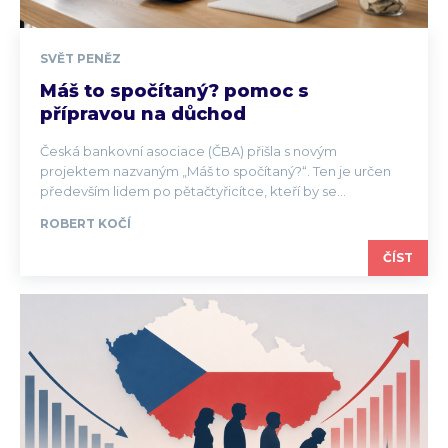
SVĚT PENĚZ
Máš to spočítaný? pomoc s
přípravou na důchod
Česká bankovní asociace (ČBA) přišla s novým
projektem nazvaným „Máš to spočítaný?“. Ten je určen
především lidem po pětačtyřicítce, kteří by se...
ROBERT KOČÍ
ČÍST