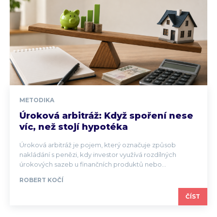
METODIKA
Úroková arbitráž: Když spoření nese
víc, než stojí hypotéka
Úroková arbitráž je pojem, který označuje způsob
nakládání s penězi, kdy investor využívá rozdílných
úrokových sazeb u finančních produktů nebo...
ROBERT KOČÍ
ČÍST