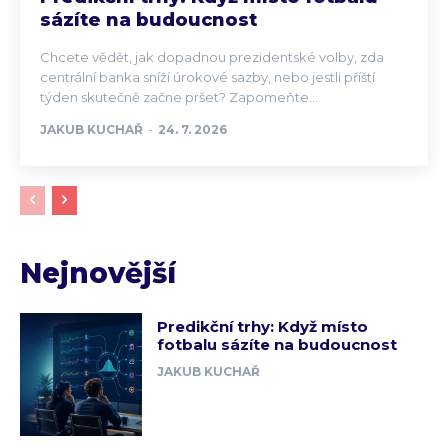
sázíte na budoucnost
Chcete vědět, jak dopadnou prezidentské volby, zda
centrální banka sníží úrokové sazby, nebo jestli příští
týden skutečně začne pršet? Zapomeňte...
JAKUB KUCHAŘ
-
24. 7. 2026
Nejnovější
Predikční trhy: Když místo
fotbalu sázíte na budoucnost
JAKUB KUCHAŘ