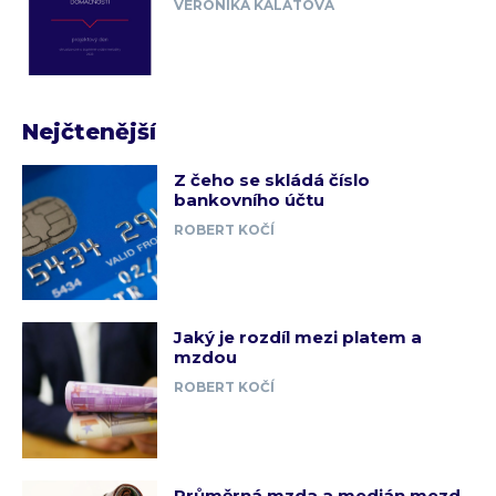
VERONIKA KALÁTOVÁ
Nejčtenější
Z čeho se skládá číslo
bankovního účtu
ROBERT KOČÍ
Jaký je rozdíl mezi platem a
mzdou
ROBERT KOČÍ
Průměrná mzda a medián mezd