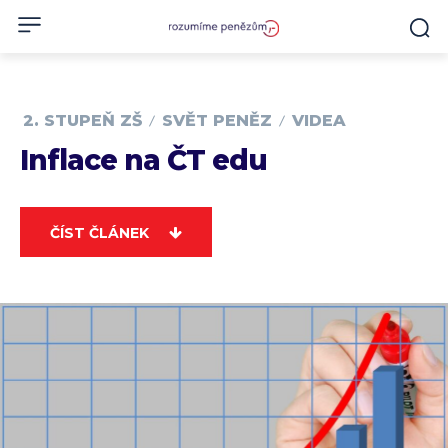
2. STUPEŇ ZŠ
SVĚT PENĚZ
VIDEA
Inflace na ČT edu
ČÍST ČLÁNEK