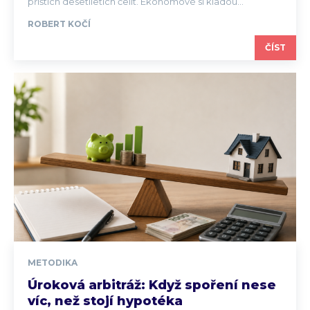
příštích desetiletích čelit. Ekonomové si kladou...
ROBERT KOČÍ
ČÍST
METODIKA
Úroková arbitráž: Když spoření nese
víc, než stojí hypotéka