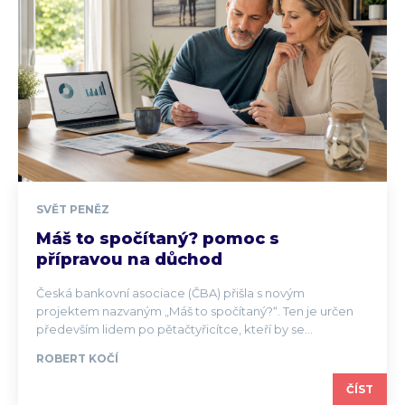
SVĚT PENĚZ
Máš to spočítaný? pomoc s
přípravou na důchod
Česká bankovní asociace (ČBA) přišla s novým
projektem nazvaným „Máš to spočítaný?“. Ten je určen
především lidem po pětačtyřicítce, kteří by se...
ROBERT KOČÍ
ČÍST