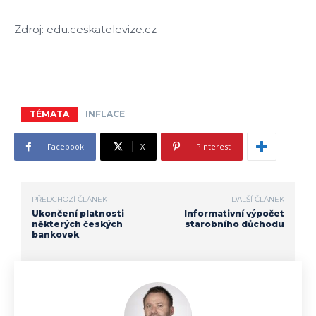
Zdroj: edu.ceskatelevize.cz
TÉMATA
INFLACE
Facebook
X
Pinterest
PŘEDCHOZÍ ČLÁNEK
DALŠÍ ČLÁNEK
Ukončení platnosti
Informativní výpočet
některých českých
starobního důchodu
bankovek