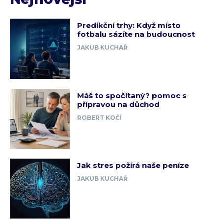
Predikční trhy: Když místo
fotbalu sázíte na budoucnost
JAKUB KUCHAŘ
Máš to spočítaný? pomoc s
přípravou na důchod
ROBERT KOČÍ
Jak stres požírá naše peníze
JAKUB KUCHAŘ