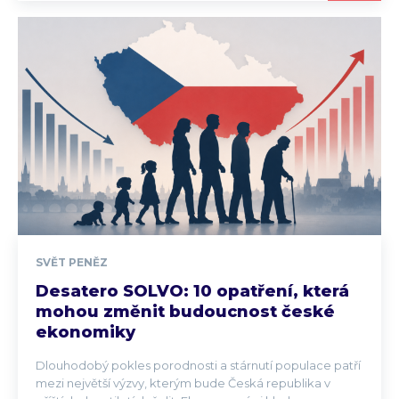
SVĚT PENĚZ
Desatero SOLVO: 10 opatření, která
mohou změnit budoucnost české
ekonomiky
Dlouhodobý pokles porodnosti a stárnutí populace patří
mezi největší výzvy, kterým bude Česká republika v