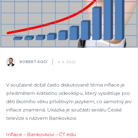
ROBERT KOČÍ
4. 4. 2022
V současné době často diskutované téma inflace je
předmětem krátkého videoklipu, který vysvětluje pro
děti školního věku přívětivým jazykem, co samotný jev
inflace znamená. Ukázka je součástí seriálu České
televize s názvem Bankovkovi.
Inflace – Bankovkovi – ČT edu