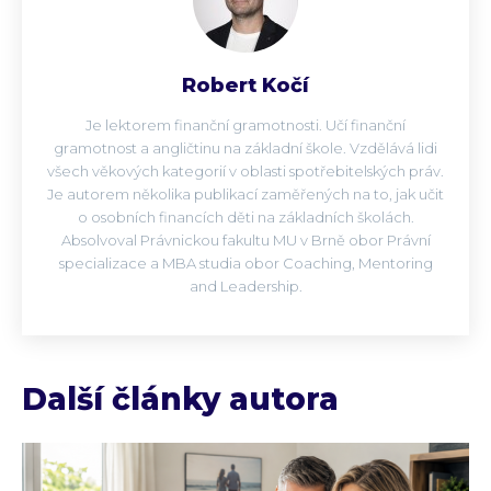
Robert Kočí
Je lektorem finanční gramotnosti. Učí finanční
gramotnost a angličtinu na základní škole. Vzdělává lidi
všech věkových kategorií v oblasti spotřebitelských práv.
Je autorem několika publikací zaměřených na to, jak učit
o osobních financích děti na základních školách.
Absolvoval Právnickou fakultu MU v Brně obor Právní
specializace a MBA studia obor Coaching, Mentoring
and Leadership.
Další články autora