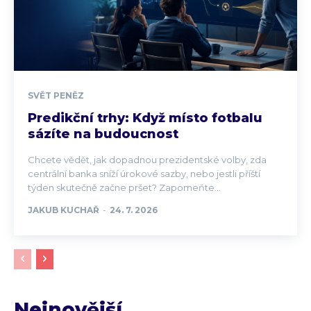
SVĚT PENĚZ
Predikční trhy: Když místo fotbalu
sázíte na budoucnost
Chcete vědět, jak dopadnou prezidentské volby, zda
centrální banka sníží úrokové sazby, nebo jestli příští
týden skutečně začne pršet? Zapomeňte...
JAKUB KUCHAŘ
-
24. 7. 2026
Nejnovější