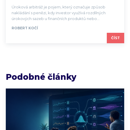
Úroková arbitráž je pojem, který označuje způsob
nakládání s penězi, kdy investor využívá rozdílných
úrokových sazeb u finančních produktů nebo...
ROBERT KOČÍ
ČÍST
Podobné články